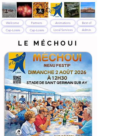
Welcome
Partners
Animations
Best of
Local Services
Admin
Cap-Loisirs
Cap-Loisirs
LE MÉCHOUI