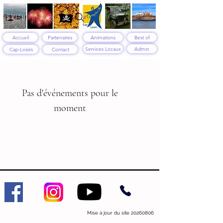
Accueil
Partenaires
Animations
Best of
Services Locaux
Admin
Cap-Loisirs
Contact
Pas d'événements pour le
moment
Mise à jour du site
20260806